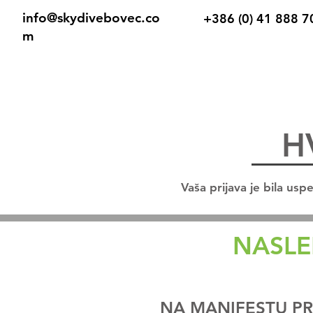
info@skydivebovec.co
+386 (0) 41 888 7
m
Domov
Tandem
P
H
Vaša prijava je bila us
NASLE
01
NA MANIFESTU PR