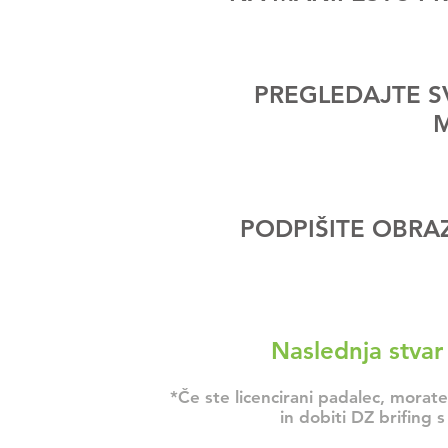
02
PREGLEDAJTE S
M
03
PODPIŠITE OBRAZ
Naslednja stvar 
*Če ste licencirani padalec, mora
in dobiti DZ brifing 