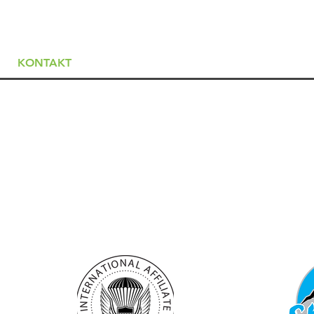
KONTAKT
Skok v
Rupa 17, 5230 Bovec
Padalsk
+386 (0) 41 888 707
Izkušen
info@skydivebovec.com
Politik
manager@skydivebovec.com