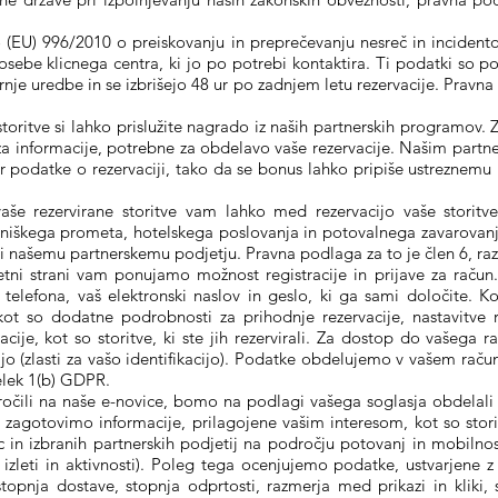
(EU) 996/2010 o preiskovanju in preprečevanju nesreč in incidento
ebe klicnega centra, ki jo po potrebi kontaktira. Ti podatki so pov
ornje uredbe in se izbrišejo 48 ur po zadnjem letu rezervacije. Pra
storitve si lahko prislužite nagrado iz naših partnerskih programov.
a informacije, potrebne za obdelavo vaše rezervacije. Našim part
r podatke o rezervaciji, tako da se bonus lahko pripiše ustreznem
še rezervirane storitve vam lahko med rezervacijo vaše storitv
niškega prometa, hotelskega poslovanja in potovalnega zavarovan
našemu partnerskemu podjetju. Pravna podlaga za to je člen 6, ra
etni strani vam ponujamo možnost registracije in prijave za račun
telefona, vaš elektronski naslov in geslo, ki ga sami določite. Ko 
kot so dodatne podrobnosti za prihodnje rezervacije, nastavitve r
acije, kot so storitve, ki ste jih rezervirali. Za dostop do vašega
jo (zlasti za vašo identifikacijo). Podatke obdelujemo v vašem ra
elek 1(b) GDPR.
aročili na naše e-novice, bomo na podlagi vašega soglasja obdelali 
zagotovimo informacije, prilagojene vašim interesom, kot so stor
c in izbranih partnerskih podjetij na področju potovanj in mobilnosti
izleti in aktivnosti). Poleg tega ocenjujemo podatke, ustvarjene 
stopnja dostave, stopnja odprtosti, razmerja med prikazi in kliki, 