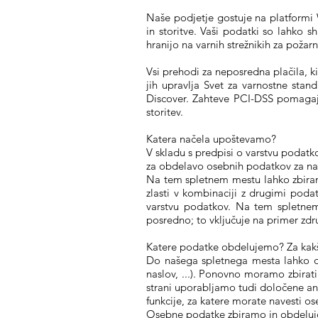
Naše podjetje gostuje na platform
in storitve. Vaši podatki so lahko
hranijo na varnih strežnikih za poža
Vsi prehodi za neposredna plačila, ki
jih upravlja Svet za varnostne sta
Discover. Zahteve PCI-DSS pomagajo 
storitev.
Katera načela upoštevamo?
V skladu s predpisi o varstvu podatk
za obdelavo osebnih podatkov za na
Na tem spletnem mestu lahko zbiramo
zlasti v kombinaciji z drugimi poda
varstvu podatkov. Na tem spletnem
posredno; to vključuje na primer zd
Katere podatke obdelujemo? Za kakš
Do našega spletnega mesta lahko do
naslov, ...). Ponovno moramo zbira
strani uporabljamo tudi določene ana
funkcije, za katere morate navesti o
Osebne podatke zbiramo in obdeluj