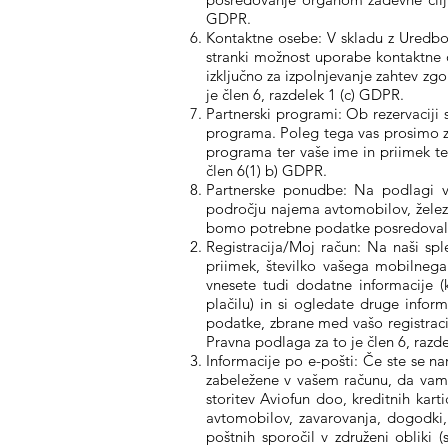
GDPR.
Kontaktne osebe: V skladu z Uredbo 
stranki možnost uporabe kontaktne os
izključno za izpolnjevanje zahtev zg
je člen 6, razdelek 1 (c) GDPR.
Partnerski programi: Ob rezervaciji 
programa. Poleg tega vas prosimo z
programa ter vaše ime in priimek te
člen 6(1) b) GDPR.
Partnerske ponudbe: Na podlagi va
področju najema avtomobilov, želez
bomo potrebne podatke posredovali 
Registracija/Moj račun: Na naši spl
priimek, številko vašega mobilnega 
vnesete tudi dodatne informacije (
plačilu) in si ogledate druge inform
podatke, zbrane med vašo registraci
Pravna podlaga za to je člen 6, razd
Informacije po e-pošti: Če ste se n
zabeležene v vašem računu, da vam 
storitev Aviofun doo, kreditnih karti
avtomobilov, zavarovanja, dogodki, 
poštnih sporočil v združeni obliki (