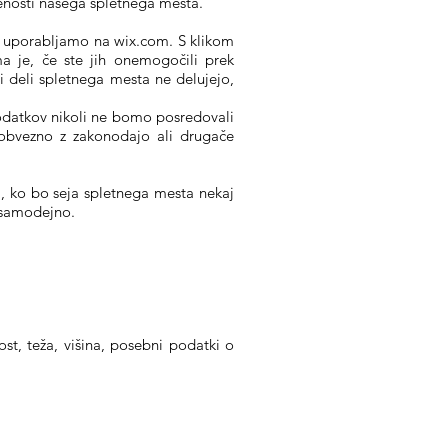
denosti našega spletnega mesta.
h uporabljamo na wix.com. S klikom
ma je, če ste jih onemogočili prek
i deli spletnega mesta ne delujejo,
 podatkov nikoli ne bomo posredovali
 obvezno z zakonodajo ali drugače
m, ko bo seja spletnega mesta nekaj
i samodejno.
ost, teža, višina, posebni podatki o