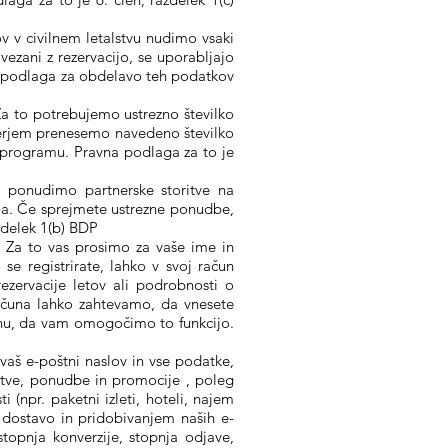
v v civilnem letalstvu nudimo vsaki
ezani z rezervacijo, se uporabljajo
vna podlaga za obdelavo teh podatkov
 Za to potrebujemo ustrezno številko
nerjem prenesemo navedeno številko
u programu. Pravna podlaga za to je
e ponudimo partnerske storitve na
ja. Če sprejmete ustrezne ponudbe,
zdelek 1(b) BDP
. Za to vas prosimo za vaše ime in
se registrirate, lahko v svoj račun
ezervacije letov ali podrobnosti o
 računa lahko zahtevamo, da vnesete
čunu, da vam omogočimo to funkcijo.
vaš e-poštni naslov in vse podatke,
itve, ponudbe in promocije , poleg
 (npr. paketni izleti, hoteli, najem
z dostavo in pridobivanjem naših e-
stopnja konverzije, stopnja odjave,