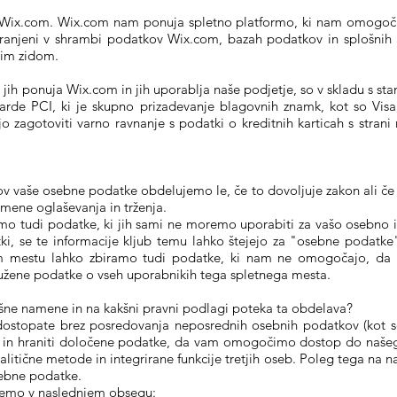
i Wix.com. Wix.com nam ponuja spletno platformo, ki nam omogoč
 shranjeni v shrambi podatkov Wix.com, bazah podatkov in splošnih
rnim zidom.
 jih ponuja Wix.com in jih uporablja naše podjetje, so v skladu s stan
ndarde PCI, ki je skupno prizadevanje blagovnih znamk, kot so Vis
zagotoviti varno ravnanje s podatki o kreditnih karticah s strani
ov vaše osebne podatke obdelujemo le, če to dovoljuje zakon ali če st
mene oglaševanja in trženja.
 tudi podatke, ki jih sami ne moremo uporabiti za vašo osebno ide
tki, se te informacije kljub temu lahko štejejo za "osebne podatke
 mestu lahko zbiramo tudi podatke, ki nam ne omogočajo, da bi 
ružene podatke o vseh uporabnikih tega spletnega mesta.
ne namene in na kakšni pravni podlagi poteka ta obdelava?
stopate brez posredovanja neposrednih osebnih podatkov (kot so 
ti in hraniti določene podatke, da vam omogočimo dostop do našeg
litične metode in integrirane funkcije tretjih oseb. Poleg tega na n
sebne podatke.
emo v naslednjem obsegu: