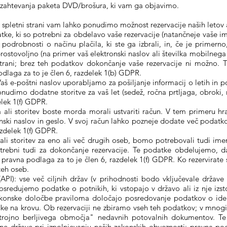
n zahtevanja paketa DVD/brošura, ki vam ga objavimo.
ši spletni strani vam lahko ponudimo možnost rezervacije naših letov al
e, ki so potrebni za obdelavo vaše rezervacije (natančneje vaše ime
 podrobnosti o načinu plačila, ki ste ga izbrali, in, če je primern
stovoljno (na primer vaš elektronski naslov ali številka mobilnega 
strani; brez teh podatkov dokončanje vaše rezervacije ni možno.
laga za to je člen 6, razdelek 1(b) GDPR.
: Vaš e-poštni naslov uporabljamo za pošiljanje informacij o letih in
dimo dodatne storitve za vaš let (sedež, ročna prtljaga, obroki, n
elek 1(f) GDPR.
eta ali storitev boste morda morali ustvariti račun. V tem primeru 
nski naslov in geslo. V svoj račun lahko pozneje dodate več podatko
azdelek 1(f) GDPR.
t ali storitev za eno ali več drugih oseb, bomo potrebovali tudi im
trebni tudi za dokončanje rezervacije. Te podatke obdelujemo, da 
pravna podlaga za to je člen 6, razdelek 1(f) GDPR. Ko rezervirate 
teh oseb.
(API): vse več ciljnih držav (v prihodnosti bodo vključevale države
sredujemo podatke o potnikih, ki vstopajo v državo ali iz nje izsto
akonske določbe praviloma določajo posredovanje podatkov o iden
dke na krovu. Ob rezervaciji ne zbiramo vseh teh podatkov; v mnogih
rojno berljivega območja" nedavnih potovalnih dokumentov. Te
 države pri izpolnjevanju naših zakonskih obveznosti; pravna podl