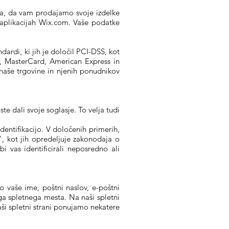
a, da vam prodajamo svoje izdelke
 aplikacijah Wix.com. Vaše podatke
dardi, ki jih je določil PCI-DSS, kot
a, MasterCard, American Express in
 naše trgovine in njenih ponudnikov
e dali svoje soglasje. To velja tudi
ntifikacijo. V določenih primerih,
", kot jih opredeljuje zakonodaja o
vas identificirali neposredno ali
vaše ime, poštni naslov, e-poštni
a spletnega mesta. Na naši spletni
aši spletni strani ponujamo nekatere