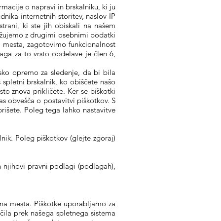
acije o napravi in brskalniku, ki ju
dnika internetnih storitev, naslov IP
rani, ki ste jih obiskali na našem
užujemo z drugimi osebnimi podatki
mesta, zagotovimo funkcionalnost
aga za to vrsto obdelave je člen 6,
ko opremo za sledenje, da bi bila
spletni brskalnik, ko obiščete našo
to znova prikličete. Ker se piškotki
as obvešča o postavitvi piškotkov. S
rišete. Poleg tega lahko nastavitve
k. Poleg piškotkov (glejte zgoraj)
 njihovi pravni podlagi (podlagah),
etna mesta. Piškotke uporabljamo za
očila prek našega spletnega sistema