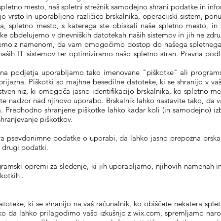
pletno mesto, naš spletni strežnik samodejno shrani podatke in inform
jo vrsto in uporabljeno različico brskalnika, operacijski sistem, ponu
 spletno mesto, s katerega ste obiskali naše spletno mesto, in st
ke obdelujemo v dnevniških datotekah naših sistemov in jih ne zdr
ujemo z namenom, da vam omogočimo dostop do našega spletnega 
aših IT sistemov ter optimiziramo našo spletno stran. Pravna podl
ana podjetja uporabljamo tako imenovane "piškotke" ali programs
jazna. Piškotki so majhne besedilne datoteke, ki se shranijo v vaš 
stven niz, ki omogoča jasno identifikacijo brskalnika, ko spletno mes
ate nadzor nad njihovo uporabo. Brskalnik lahko nastavite tako, da v
 Predhodno shranjene piškotke lahko kadar koli (in samodejno) izb
shranjevanje piškotkov.
a psevdonimne podatke o uporabi, da lahko jasno prepozna brskalni
 drugi podatki.
gramski opremi za sledenje, ki jih uporabljamo, njihovih namenah in
škotkih
.
atoteke, ki se shranijo na vaš računalnik, ko obiščete nekatera spl
tako da lahko prilagodimo vašo izkušnjo z wix.com, spremljamo nar