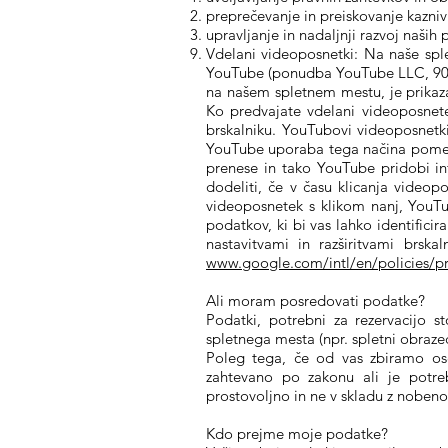
preprečevanje in preiskovanje kaznivi
upravljanje in nadaljnji razvoj naših
Vdelani videoposnetki: Na naše spl
YouTube (ponudba YouTube LLC, 901
na našem spletnem mestu, je prikaza
Ko predvajate vdelani videoposnet
brskalniku. YouTubovi videoposnetk
YouTube uporaba tega načina pomeni,
prenese in tako YouTube pridobi i
dodeliti, če v času klicanja videop
videoposnetek s klikom nanj, YouTu
podatkov, ki bi vas lahko identificir
nastavitvami in razširitvami brsk
www.google.com/intl/en/policies/pr
Ali moram posredovati podatke?
Podatki, potrebni za rezervacijo st
spletnega mesta (npr. spletni obraz
Poleg tega, če od vas zbiramo os
zahtevano po zakonu ali je potreb
prostovoljno in ne v skladu z noben
Kdo prejme moje podatke?