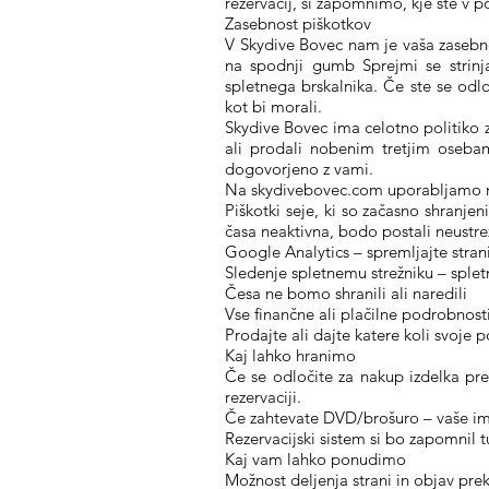
rezervacij, si zapomnimo, kje ste v 
Zasebnost piškotkov
V Skydive Bovec nam je vaša zasebn
na spodnji gumb Sprejmi se strinja
spletnega brskalnika. Če ste se odlo
kot bi morali.
Skydive Bovec ima celotno politiko z
ali prodali nobenim tretjim osebam
dogovorjeno z vami.
Na skydivebovec.com uporabljamo na
Piškotki seje, ki so začasno shranje
časa neaktivna, bodo postali neustre
Google Analytics – spremljajte strani
Sledenje spletnemu strežniku – spletni
Česa ne bomo shranili ali naredili
Vse finančne ali plačilne podrobnost
Prodajte ali dajte katere koli svoje p
Kaj lahko hranimo
Če se odločite za nakup izdelka prek
rezervaciji.
Če zahtevate DVD/brošuro – vaše ime,
Rezervacijski sistem si bo zapomnil t
Kaj vam lahko ponudimo
Možnost deljenja strani in objav pre