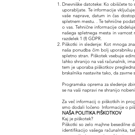
Dnevniške datoteke: Ko obiščete to s
uporabljate. Te informacije vključuje
vaše naprave, datum in čas dostopa,
spletnem mestu. . Te tehnične podat
o vas. Tehnične informacije obdel
našega spletnega mesta in varnost n
razdelek 1 (f) GDPR.
Piškotki in sledenje: Kot mnoga zn
naša ponudba čim bolj uporabniku pri
spletno stran. Piškotek vsebuje edin
lahko shranijo na vaš računalnik, im
tem je uporaba piškotkov pregledna.
brskalnika nastavite tako, da zavrne 
Programska oprema za sledenje zbir
se na vaši napravi ne shranijo nobeni
Za več informacij o piškotkih in pro
smo dodali ločeno
Informacije o pi
NAŠA POLITIKA PIŠKOTKOV
Kaj je piškotek?
Piškotki so zelo majhne besedilne d
identifikacijo vašega računalnika, 