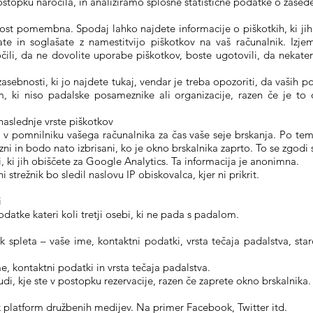
postopku naročila, in analiziramo splošne statistične podatke o zase
ost pomembna. Spodaj lahko najdete informacije o piškotkih, ki ji
te in soglašate z namestitvijo piškotkov na vaš računalnik. Izje
čili, da ne dovolite uporabe piškotkov, boste ugotovili, da nekater
asebnosti, ki jo najdete tukaj, vendar je treba opozoriti, da vaših
, ki niso padalske posameznike ali organizacije, razen če je to
slednje vrste piškotkov
ni v pomnilniku vašega računalnika za čas vaše seje brskanja. Po te
zni in bodo nato izbrisani, ko je okno brskalnika zaprto. To se zgod
, ki jih obiščete za Google Analytics. Ta informacija je anonimna.
 strežnik bo sledil naslovu IP obiskovalca, kjer ni prikrit.
i
odatke kateri koli tretji osebi, ki ne pada s padalom.
 spleta – vaše ime, kontaktni podatki, vrsta tečaja padalstva, star
 kontaktni podatki in vrsta tečaja padalstva.
udi, kje ste v postopku rezervacije, razen če zaprete okno brskalnika.
k platform družbenih medijev. Na primer Facebook, Twitter itd.