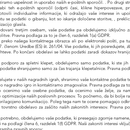
iziramo uspešnost in uporabo naših e-poštnih sporočil. . Po drugi s
abi teh e-poštnih sporočil (odprti časi, klikne hiperpovezave, 
otovili individualne informacije, ki odražajo vaše interese in up
 se podatki o gibanju, kot so iskanje določene storitve, , preklic 
izacijo glasila.
ovani tretjim osebam, vaše podatke pa obdelujemo izključno za i
volitve. Pravna podlaga za to je člen 6, razdelek 1(a) GDPR.
 preko našega kontaktnega obrazca ali po elektronski pošti, pa t
. členom Uredbe (ES) št. 261/04. Vse podatke, ki jih posredujete, zb
hteve. Po končani obdelavi se lahko podatki zaradi dokazov hranijo
o podporo za spletni klepet, obdelujemo samo podatke, ki ste ji
 podatke shranjujemo samo za čas trajanja klepetalnice. Pravna podlag
elujete v naših nagradnih igrah, shranimo vaše kontaktne podatke te
 nagradno igro in kontaktiramo zmagovalce. Pravna podlaga za to j
ko ocenimo vaše osebne podatke, da ocenimo vaše želje, za nam
ne optimizacije naših poslovnih procesov. To počnemo, da bi bolje ra
prilagojeno komunikacijo. Poleg tega nam te ocene pomagajo odkriti 
 tovrstno obdelavo za zaščito naših zakonitih interesov. Pravna pod
 je potrebno, obdelujemo vaše podatke, ki presegajo zgornje namene, 
di na podlagi člena 6, razdelek 1(f) GDPR. Naši zakoniti interesi vključ
obramba pravnih sporov;