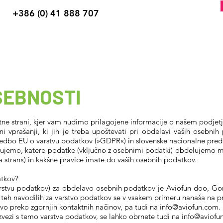
+386 (0) 41 888 707
Tandem
Padalska šola
Izkušeni pa
SEBNOSTI
ne strani, kjer vam nudimo prilagojene informacije o našem podjetju
i vprašanji, ki jih je treba upoštevati pri obdelavi vaših osebn
uredbo EU o varstvu podatkov (»GDPR«) in slovenske nacionalne pred
njujemo, katere podatke (vključno z osebnimi podatki) obdelujemo
 stran«) in kakšne pravice imate do vaših osebnih podatkov.
atkov?
stvu podatkov) za obdelavo osebnih podatkov je Aviofun doo, Gorče
v teh navodilih za varstvo podatkov se v vsakem primeru nanaša na 
vo preko zgornjih kontaktnih načinov, pa tudi na
info@aviofun.com
.
zvezi s temo varstva podatkov, se lahko obrnete tudi na
info@aviofu