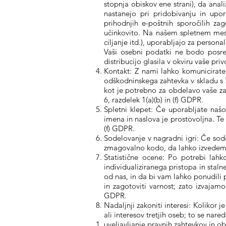
stopnja obiskov ene strani), da anal
nastanejo pri pridobivanju in upor
prihodnjih e-poštnih sporočilih zag
učinkovito. Na našem spletnem mestu
ciljanje itd.), uporabljajo za personal
Vaši osebni podatki ne bodo posred
distribucijo glasila v okviru vaše pri
Kontakt: Z nami lahko komunicirate
odškodninskega zahtevka v skladu s 7
kot je potrebno za obdelavo vaše za
6, razdelek 1(a)(b) in (f) GDPR.
Spletni klepet: Če uporabljate naš
imena in naslova je prostovoljna. Te
(f) GDPR.
Sodelovanje v nagradni igri: Če sod
zmagovalno kodo, da lahko izvedemo
Statistične ocene: Po potrebi lah
individualiziranega pristopa in stal
od nas, in da bi vam lahko ponudili 
in zagotoviti varnost; zato izvajamo
GDPR.
Nadaljnji zakoniti interesi: Kolikor
ali interesov tretjih oseb; to se nare
uveljavljanje pravnih zahtevkov in 