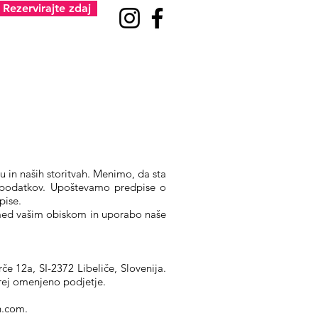
Rezervirajte zdaj
dalci
More
 in naših storitvah. Menimo, da sta
ih podatkov. Upoštevamo predpise o
pise.
 med vašim obiskom in uporabo naše
 12a, SI-2372 Libeliče, Slovenija.
prej omenjeno podjetje.
n.com
.