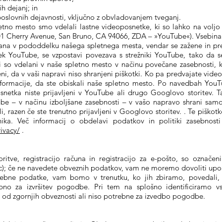
h dejanj; in
 poslovnih dejavnosti, vključno z obvladovanjem tveganj.
etno mesto smo vdelali lastne videoposnetke, ki so lahko na voljo
 Cherry Avenue, San Bruno, CA 94066, ZDA – »YouTube«). Vsebina
na v pododdelku našega spletnega mesta, vendar se zažene in predv
ek YouTube, se vzpostavi povezava s strežniki YouTube, tako da 
i so vdelani v naše spletno mesto v načinu povečane zasebnosti, 
 da v vaši napravi niso shranjeni piškotki. Ko pa predvajate vide
nformacije, da ste obiskali naše spletno mesto. Po navedbah You
osnetka niste prijavljeni v YouTube ali drugo Googlovo storitev. T
be – v načinu izboljšane zasebnosti – v vašo napravo shrani samo
ali, razen če ste trenutno prijavljeni v Googlovo storitev. . Te piško
alnika. Več informacij o obdelavi podatkov in politiki zasebno
ivacy/
.
oritve, registracijo računa in registracijo za e-pošto, so označen
ec); če ne navedete obveznih podatkov, vam ne moremo dovoliti upo
ebne podatke, vam bomo v trenutku, ko jih zbiramo, povedali, 
no za izvršitev pogodbe. Pri tem na splošno identificiramo vs
o od zgornjih obveznosti ali niso potrebne za izvedbo pogodbe.