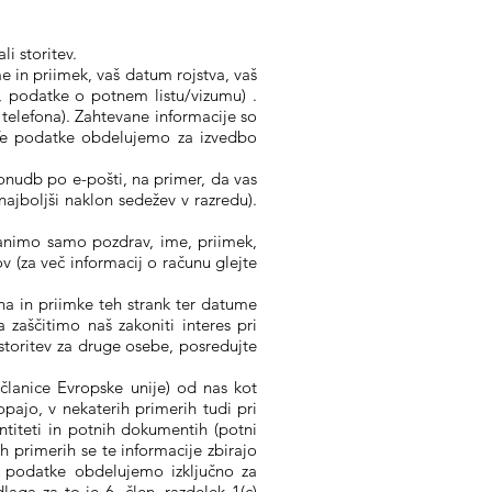
i storitev.
 in priimek, vaš datum rojstva, vaš
o, podatke o potnem listu/vizumu) .
telefona). Zahtevane informacije so
 Te podatke obdelujemo za izvedbo
 ponudb po e-pošti, na primer, da vas
ajboljši naklon sedežev v razredu).
hranimo samo pozdrav, ime, priimek,
v (za več informacij o računu glejte
ena in priimke teh strank ter datume
zaščitimo naš zakoniti interes pri
storitev za druge osebe, posredujte
 članice Evropske unije) od nas kot
pajo, v nekaterih primerih tudi pri
titeti in potnih dokumentih (potni
 primerih se te informacije zbirajo
 podatke obdelujemo izključno za
aga za to je 6. člen, razdelek 1(c)