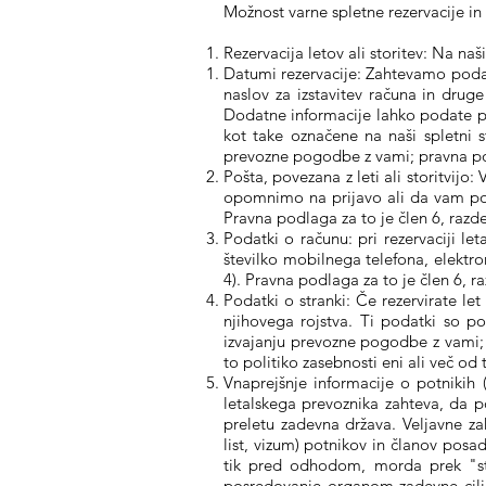
Možnost varne spletne rezervacije i
Rezervacija letov ali storitev: Na na
Datumi rezervacije: Zahtevamo podatk
naslov za izstavitev računa in druge
Dodatne informacije lahko podate pro
kot take označene na naši spletni 
prevozne pogodbe z vami; pravna pod
Pošta, povezana z leti ali storitvijo
opomnimo na prijavo ali da vam ponu
Pravna podlaga za to je člen 6, razd
Podatki o računu: pri rezervaciji l
številko mobilnega telefona, elektro
4). Pravna podlaga za to je člen 6, r
Podatki o stranki: Če rezervirate le
njihovega rojstva. Ti podatki so po
izvajanju prevozne pogodbe z vami; 
to politiko zasebnosti eni ali več od 
Vnaprejšnje informacije o potnikih 
letalskega prevoznika zahteva, da po
preletu zadevna država. Veljavne z
list, vizum) potnikov in članov posa
tik pred odhodom, morda prek "st
posredovanje organom zadevne ciljne