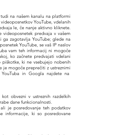
 tudi na našem kanalu na platformi
 videoposnetkov YouTube, vdelanih
aja le, če nanje aktivno kliknete.
se videoposnetek predvaja v vašem
ki ga zagotavlja YouTube; glede na
oposnetek YouTube, se vaš IP naslov
Tuba vam teh informacij ni mogoče
akoj, ko začnete predvajati vdelani
 piškotke, ki ne vsebujejo nobenih
tke je mogoče preprečiti z ustreznimi
sti YouTuba in Googla najdete na
i kot obvezni v ustreznih razdelkih
rabe dane funkcionalnosti.
ali je posredovanje teh podatkov
e informacije, ki so posredovane