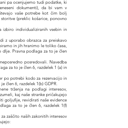
trani pa ocenjujemo tudi podatke, ki
preneseni dokumenti), da bi vam v
oštevajo vaše potrebe kot čim bolj
storitve (preklic košarice, ponovno
zbiro individualiziranih vsebin in
udi z uporabo obrazca za preiskavo
iramo in jih hranimo le toliko časa,
 dlje. Pravna podlaga za to je člen
h neposredno posredovali. Navedba
a za to je člen 6, razdelek 1 (a) in
r po potrebi kodo za rezervacijo in
e člen 6, razdelek 1(b) GDPR.
ene trženja na podlagi interesov,
zumeli, kaj naše stranke pričakujejo
goljufije, revidirati naše evidence
laga za to je člen 6, razdelek 1(f)
za zaščito naših zakonitih interesov
ujejo: