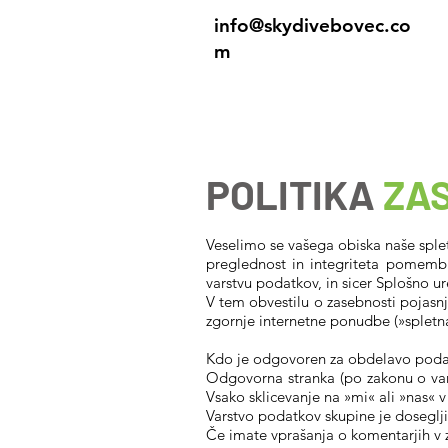
info@skydivebovec.co
m
Domov
POLITIKA
ZA
Veselimo se vašega obiska naše splet
preglednost in integriteta pomembn
varstvu podatkov, in sicer Splošno 
V tem obvestilu o zasebnosti pojas
zgornje internetne ponudbe (»spletna
Kdo je odgovoren za obdelavo pod
Odgovorna stranka (po zakonu o var
Vsako sklicevanje na »mi« ali »nas« 
Varstvo podatkov skupine je doseglji
Če imate vprašanja o komentarjih v 