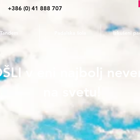
+386 (0) 41 888 707
Tandem
Padalska šola
Izkušeni pa
 v eni najbolj neverj
na svetu!