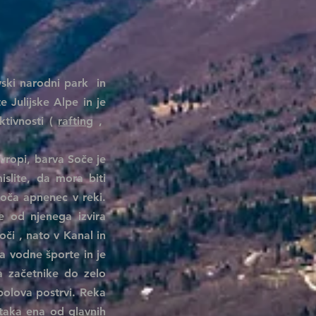
vski narodni park
in
 Julijske Alpe in je
ktivnosti (
rafting
,
vropi, barva Soče je
islite, da mora biti
roča apnenec v reki.
e od njenega izvira
oči
, nato v Kanal in
za vodne športe in je
a začetnike do zelo
ibolova postrvi. Reka
 taka ena od glavnih