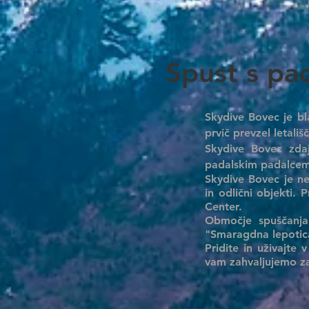
Spust s pa
Skydive Bovec je bl
prvič prevzel letališ
Skydive Bovec zdaj
padalskim padalcem 
Skydive Bovec je ne
in odlični objekti.
Center.
Območje spuščanja
"Smaragdna lepotica
Pridite in uživajte
vam zahvaljujemo za