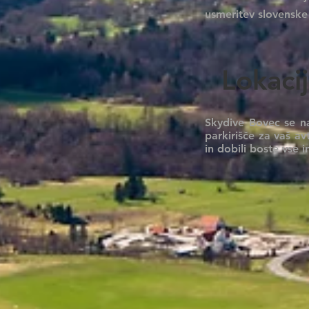
usmeritev slovenske
Lokaci
Skydive Bovec se n
parkirišče za vaš av
in dobili boste vse 