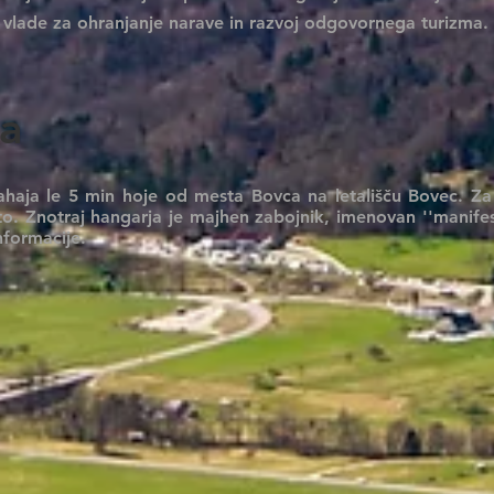
 vlade za ohranjanje narave in razvoj odgovornega turizma.
ja
ahaja le 5 min hoje od mesta Bovca na letališču Bovec. Za
to. Znotraj hangarja je majhen zabojnik, imenovan ''manifest'
informacije.