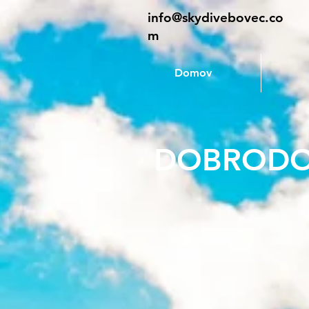
info@skydivebovec.co
m
Domov
DOBRODOŠLI