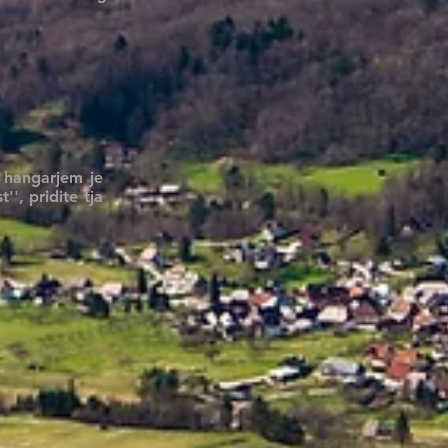
 hangarjem je
', pridite tja