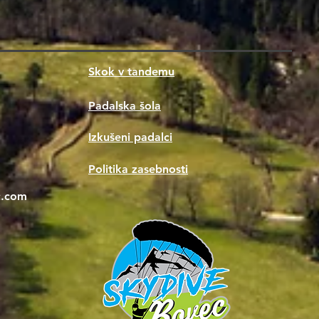
Skok v tandemu
Padalska šola
Izkušeni padalci
m
Politika zasebnosti
c.com