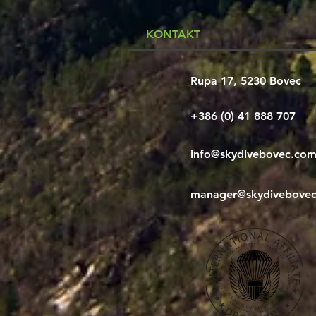
KONTAKT
Rupa 17, 5230 Bovec
+386 (0) 41 888 707
info@skydivebovec.co
manager@skydivebove