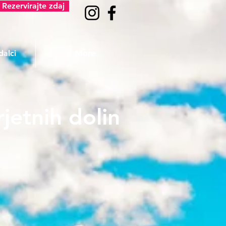
Rezervirajte zdaj
dalci
More
etnih dolin