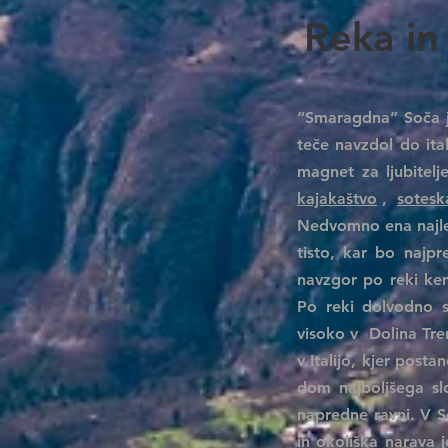
Reka in
“Smaragdna” Soča je
teče navzdol do ita
magnet za ljubitelj
kajakaštvo
,
sotesk
Nedvomno ena najlep
tisto, kar bo najpr
navzgor po reki kem
Po reki dolvodno s
visoko v
Dolina Tre
v Italijo, kjer post
dom najboljšega sl
napredne ravni. V So
in okoliška narava 