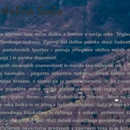
 dolina Soče
 izjemno lepa rečna dolina z izvirom v osrčju reke
Trigla
lijanskega Jadrana. Zgornji del doline poteka skozi čudovite
e pustolovskih športov – ponuja vrtoglavo obilico rečnih a
anje
) in gorske dejavnosti.
ših slovenskih znamenitosti in morda ena najlepših rek v E
ej navdušilo - pogosto šokantno turkizna, zaradi katere m
ična tovarna, v resnici pa je povsem naravna. in ga povz
e popeljete mimo večine glavnih zanimivosti regije - teč
nte
, preko
Bovec
, mimo Kobarida do Tolmina,
Most na S
ane reka Soška in se izliva v italijanski Jadran. Soča je meka 
ovenskega kajakaštva in raftinga - z odseki, primernimi z
čo se zgrinjajo tudi ribiči zaradi najboljšega evropskega r
je izjemno neokrnjena predvsem v zgornjem toku in je kot