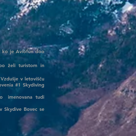
, ko je Aviofun doo
o želi turistom in
Vzdušje v letovišču
lovenia #1 Skydiving
o
imenovana tudi
 v Skydive Bovec se