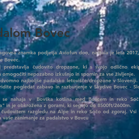
dalom Bovec
agovna znamka podjetja Aviofun doo, nastala je leta 2017
če Bovec.
 predstavlja čudovito dropzone, ki s svojo odlično ekip
omogočiti nepozabno izkušnjo in spomin za vse življenje.
dvomno najboljše padalsko letovišče/dropzone v Sloveniji. 
 Pridite pogledat zabavo in razburjenje v Skydive Bovec - S
 se nahaja v
Bovška kotlina med Bovcem in reko Soč
" in je obkrožena z gorami, ki segajo do 8500ft/2600m.
 v čudovitem razgledu na Alpe in reko Sočo od zgoraj. Vsi
 vaše zanimanje za padalstvo v Bovcu